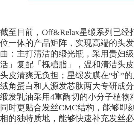
截至目前，Off&Relax星缎系列已经
位一体的产品矩阵，实现高端的头发
曲：主打清洁的缎光瓶，采用贵妇级
活」复配「槐糖脂」，温和清洁头皮
头皮清爽无负担；星缎发膜在“护”
绒角蛋白和人源发芯肽两大专研成分
缎发乳油采用4重酶切的小分子植物
同时更贴合发丝CMC结构，能够即
相的独特质地，能够快速补充发丝必