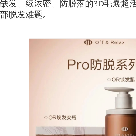
缺发、续浓密、防脱落的3D毛囊超
部脱发难题。