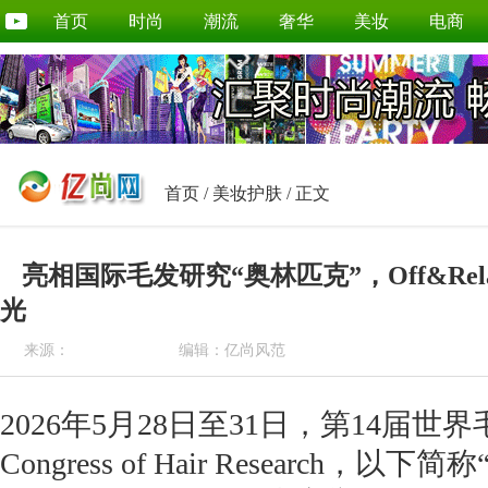
首页
时尚
潮流
奢华
美妆
电商
首页
/
美妆护肤
/ 正文
亮相国际毛发研究“奥林匹克”，Off&Re
光
来源：
编辑：亿尚风范
2026年5月28日至31日，第14届世界毛
Congress of Hair Research，以下简