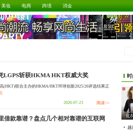
美妆
电商
跨境
消金
GPS斩获HKMA HKT权威大奖
时
HKT)联合主办的HKMA/HKT环球创新2025/26评选结果正
]
2026-07-23
阅读>>
优
里借款靠谱？盘点几个相对靠谱的互联网
越