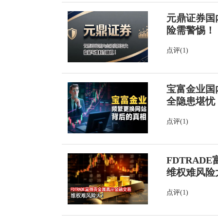
元鼎证券国
险需警惕！
点评(1)
宝富金业国
全隐患堪忧
点评(1)
FDTRA
维权难风险
点评(1)