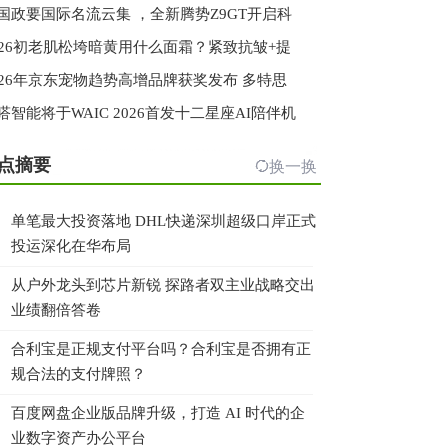
国政要国际名流云集 ，全新腾势Z9GT开启科
026初老肌松垮暗黄用什么面霜？紧致抗皱+提
026年京东宠物趋势高增品牌获奖发布 多特思
嗒智能将于WAIC 2026首发十二星座AI陪伴机
点摘要
换一换
单笔最大投资落地 DHL快递深圳超级口岸正式
投运深化在华布局
从户外龙头到芯片新锐 探路者双主业战略交出
业绩翻倍答卷
合利宝是正规支付平台吗？合利宝是否拥有正
规合法的支付牌照？
百度网盘企业版品牌升级，打造 AI 时代的企
业数字资产办公平台