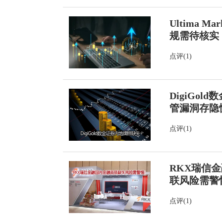
Ultima
规需待核实
点评(1)
DigiGo
管漏洞存隐
点评(1)
RKX瑞信
联风险需警
点评(1)