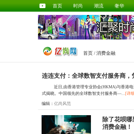
首页
时尚
潮流
奢华
首页
/
消费金融
连连支付：全球数智支付服务商，凭L
近日,由香港管理专业协会(HKMA)与香港电讯(
式揭晓。中国领先的全球数智支付服务商—...
[详细
编辑：
亿尚风范
除了花呗哪
消费金融！