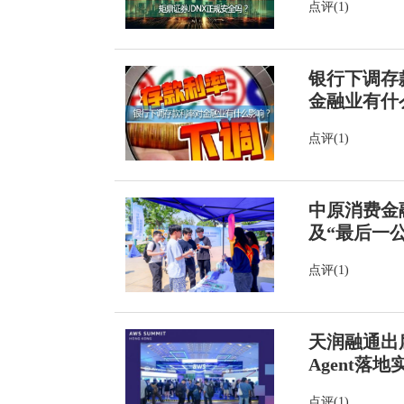
点评(1)
银行下调存
金融业有什
点评(1)
中原消费金
及“最后一公
点评(1)
天润融通出席2
Agent落地
点评(1)