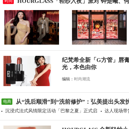
HOURGLASS「轻纱入夜」派对 钟楚曦
时尚
纪梵希全新「G方管」唇
光，本色由你
编辑：
时尚潮流
从“洗后顺滑”到“洗前修护”：弘美提出头发
电商
沉浸式法式风情限定活动「巴黎之夏」正式启
达人现场带