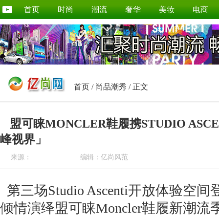
首页
时尚
潮流
奢华
美妆
电商
首页
/
尚品潮秀
/ 正文
盟可睐MONCLER鞋履携STUDIO ASC
峰视界」
来源：
编辑：亿尚风范
第三场Studio Ascenti开放体验
倾情演绎盟可睐Moncler鞋履新潮