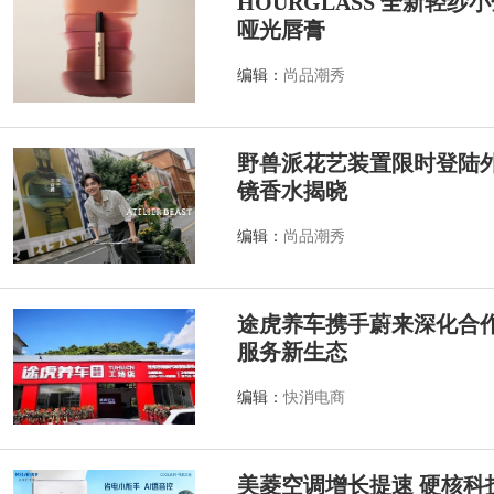
HOURGLASS 全新轻
哑光唇膏
编辑：
尚品潮秀
野兽派花艺装置限时登陆外滩源
镜香水揭晓
编辑：
尚品潮秀
途虎养车携手蔚来深化合作
服务新生态
编辑：
快消电商
美菱空调增长提速 硬核科