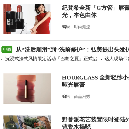
纪梵希全新「G方管」唇
光，本色由你
编辑：
时尚潮流
从“洗后顺滑”到“洗前修护”：弘美提出头发
电商
沉浸式法式风情限定活动「巴黎之夏」正式启
达人现场带
HOURGLASS 全新轻
哑光唇膏
编辑：
尚品潮秀
野兽派花艺装置限时登陆外滩源
镜香水揭晓