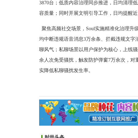
3870台；低质内容治理同步推进，日均清理
容质量；同时开展文明引导工作，日均提醒近
聚焦高频社交场景，Soul实施精准化治理
均中断违规语音消息3万余条、拦截违规文字
聊风气；私聊场景以用户保护为核心，上线骚
余人次免受骚扰，触发防护弹窗7万余次，对重
实降低私聊骚扰发生率。
时尚头条