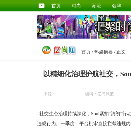
首页
时尚
潮流
奢华
首页
/
热点摘要
/ 正文
以精细化治理护航社交，So
来源：
编辑：亿尚风范
社交生态治理持续深化，Soul紧扣“清朗”
违规行为。一季度，平台机审直接拦截违规内容