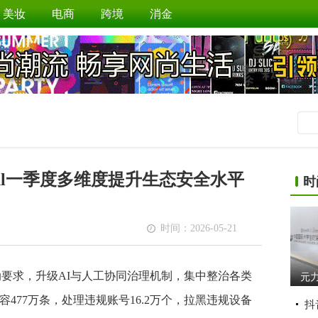
美妆
电商
跨境
消金
ul一季度多维度提升生态安全水平
时
时间：2026-05-21
行动要求，升级AI与人工协同治理机制，集中整治各类
元
477万条，处理违规账号16.2万个，拉黑违规设备
抖