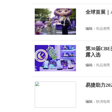
全球首展｜A
编辑：
尚品潮秀
第30届C
露入选
编辑：
尚品潮秀
易捷助力2
编辑：
快消电商