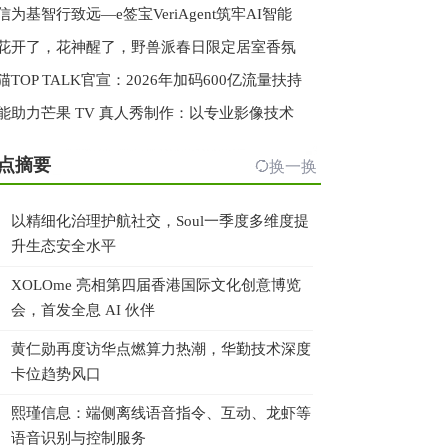
信为基智行致远—e签宝VeriAgent筑牢AI智能
花开了，花神醒了，野兽派春日限定居室香氛
猫TOP TALK官宣：2026年加码600亿流量扶持
能助力芒果 TV 真人秀制作：以专业影像技术
点摘要
换一换
以精细化治理护航社交，Soul一季度多维度提
升生态安全水平
XOLOme 亮相第四届香港国际文化创意博览
会，首发全息 AI 伙伴
黄仁勋再度访华点燃算力热潮，华勤技术深度
卡位趋势风口
熙瑾信息：端侧离线语音指令、互动、龙虾等
语音识别与控制服务