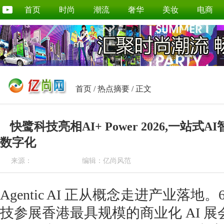
首页
时尚
潮流
奢华
美妆
电商
首页
/
热点摘要
/ 正文
快鹭科技亮相AI+ Power 2026,一站
数字化
来源：
编辑：亿尚风范
Agentic AI 正从概念走进产业落地。6
技参展香港最具规模的商业化 AI 展会 —