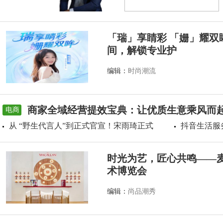
「瑞」享睛彩 「姗」耀双
间，解锁专业护
编辑：
时尚潮流
商家全域经营提效宝典：让优质生意乘风而
电商
从 “野生代言人”到正式官宣！宋雨琦正式
抖音生活服
时光为艺，匠心共鸣——麦
术博览会
编辑：
尚品潮秀