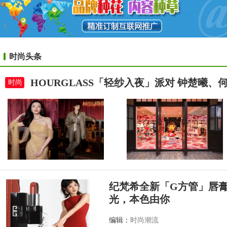
时尚头条
HOURGLASS「轻纱入夜」派对 钟楚曦
时尚
纪梵希全新「G方管」唇
光，本色由你
编辑：
时尚潮流