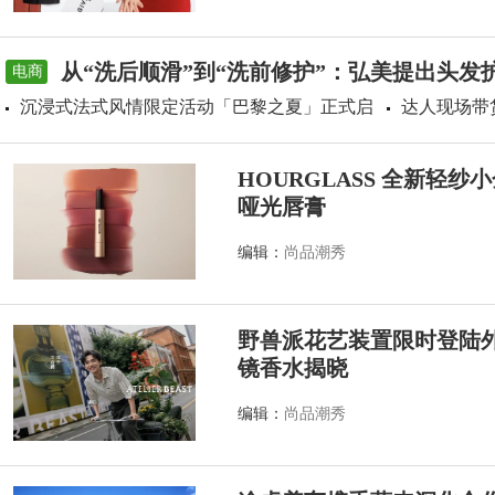
从“洗后顺滑”到“洗前修护”：弘美提出头发
电商
沉浸式法式风情限定活动「巴黎之夏」正式启
达人现场带
HOURGLASS 全新轻
哑光唇膏
编辑：
尚品潮秀
野兽派花艺装置限时登陆外滩源
镜香水揭晓
编辑：
尚品潮秀