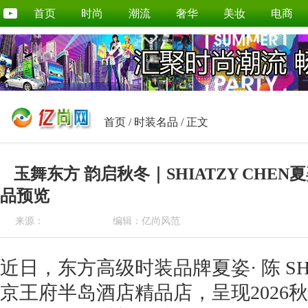
首页
时尚
潮流
奢华
美妆
电商
首页
/
时装名品
/ 正文
玉舞东方 韵启秋冬｜SHIATZY CHEN夏
品预览
来源：
编辑：亿尚风范
近日，东方高级时装品牌夏姿· 陈 SHI
京王府半岛酒店精品店，呈现2026