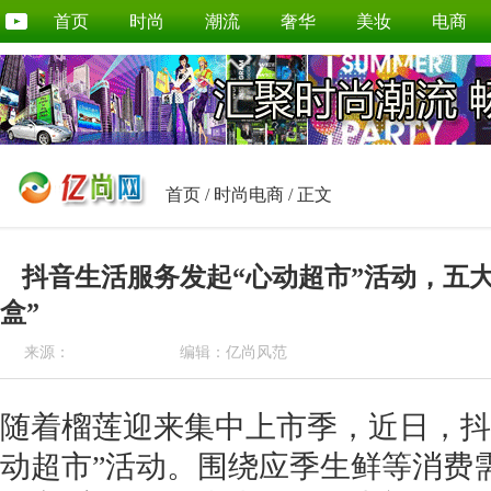
首页
时尚
潮流
奢华
美妆
电商
首页
/
时尚电商
/ 正文
抖音生活服务发起“心动超市”活动，五
盒”
来源：
编辑：亿尚风范
随着榴莲迎来集中上市季，近日，抖
动超市”活动。围绕应季生鲜等消费