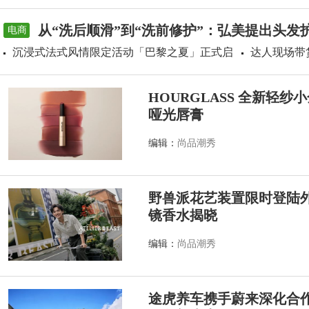
从“洗后顺滑”到“洗前修护”：弘美提出头发
电商
沉浸式法式风情限定活动「巴黎之夏」正式启
达人现场带
HOURGLASS 全新轻
哑光唇膏
编辑：
尚品潮秀
野兽派花艺装置限时登陆外滩源
镜香水揭晓
编辑：
尚品潮秀
途虎养车携手蔚来深化合作