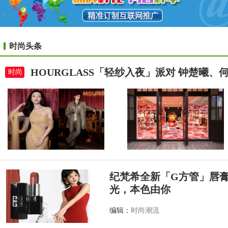
时尚头条
HOURGLASS「轻纱入夜」派对 钟楚曦
时尚
纪梵希全新「G方管」唇
光，本色由你
编辑：
时尚潮流