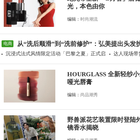
光，本色由你
编辑：
时尚潮流
从“洗后顺滑”到“洗前修护”：弘美提出头发
电商
沉浸式法式风情限定活动「巴黎之夏」正式启
达人现场带
HOURGLASS 全新轻
哑光唇膏
编辑：
尚品潮秀
野兽派花艺装置限时登陆外滩源
镜香水揭晓