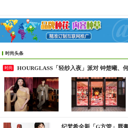
时尚头条
HOURGLASS「轻纱入夜」派对 钟楚曦
时尚
纪梵希全新「G方管」唇