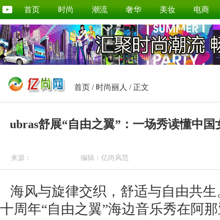
首页
时尚
潮流
奢华
美妆
电商
首页
/
时尚丽人
/ 正文
ubras舒展“自由之翼”：一场秀读懂中
来源：
编辑：亿尚风范
海风与旋律交织，舒适与自由共生。202
十周年“自由之翼”海边音乐秀在阿