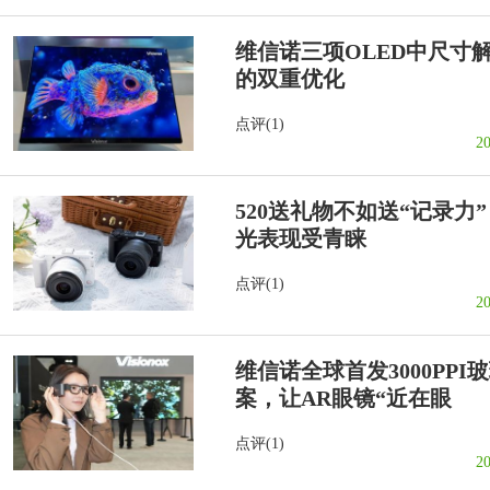
维信诺三项OLED中尺寸
的双重优化
点评(1)
2
520送礼物不如送“记录力”
光表现受青睐
点评(1)
2
维信诺全球首发3000PPI
案，让AR眼镜“近在眼
点评(1)
20