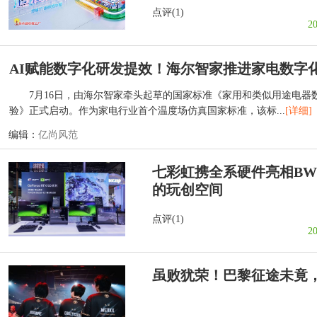
点评(1)
2
AI赋能数字化研发提效！海尔智家推进家电数字
7月16日，由海尔智家牵头起草的国家标准《家用和类似用途电器
验》正式启动。作为家电行业首个温度场仿真国家标准，该标...
[详细]
编辑：
亿尚风范
七彩虹携全系硬件亮相BW
的玩创空间
点评(1)
2
虽败犹荣！巴黎征途未竟，C