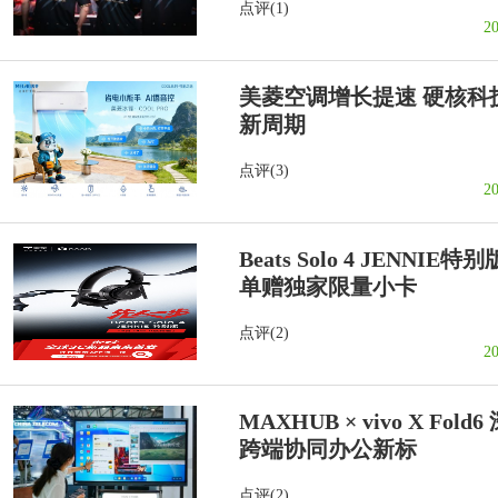
点评(1)
2
美菱空调增长提速 硬核科
新周期
点评(3)
2
Beats Solo 4 JENN
单赠独家限量小卡
点评(2)
2
MAXHUB × vivo X F
跨端协同办公新标
点评(2)