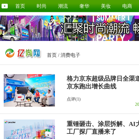
首页
时尚
潮流
奢华
美妆
电商
首页
/
消费电子
格力京东超级品牌日全渠道
京东跑出增长曲线
点评(1)
2
重锤砸击、涂层拆解、AI大
工厂探厂直播来了