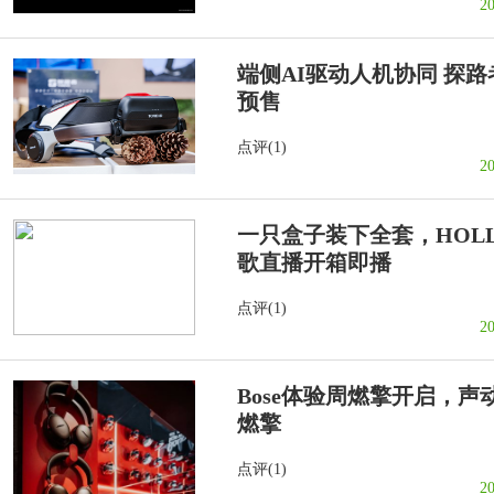
2
端侧AI驱动人机协同 探路者
预售
点评(1)
2
一只盒子装下全套，HOLLY
歌直播开箱即播
点评(1)
2
Bose体验周燃擎开启，
燃擎
点评(1)
2